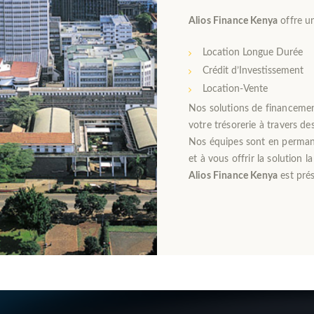
Alios Finance Kenya
offre un
Location Longue Durée
Crédit d’Investissement
Location-Vente
Nos solutions de financement
votre trésorerie à travers de
Nos équipes sont en perman
et à vous offrir la solution l
Alios Finance Kenya
est prés