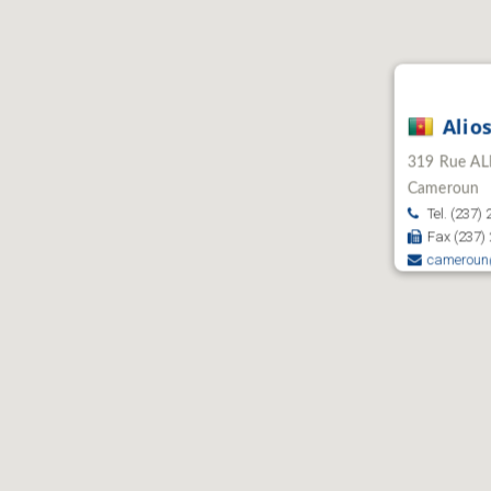
Alio
319 Rue AL
Cameroun
Tel. (237)
Fax (237)
cameroun@