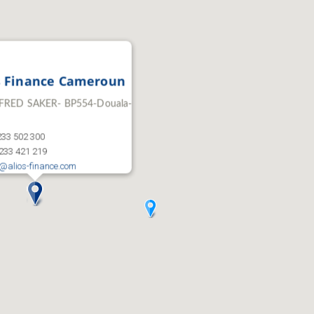
s Finance Cameroun
FRED SAKER- BP554-Douala-
 233 502 300
 233 421 219
alios-finance.com