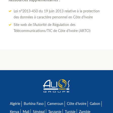
Ressources supplémentaires :
Loi n°2013-450 du 19 juin 2013 relative à la protection
des données à caractère personnel en Côte d'Ivoire
Site web de l'Autorité de Régulation des
Télécommunications/TIC de Côte d'Ivoire (ARTCI)
Algérie
Burkina Faso
Cameroun
Côte d’ivoire
Gabon
Kenya
Mali
Sénégal
Tanzanie
Tunisie
Zambie